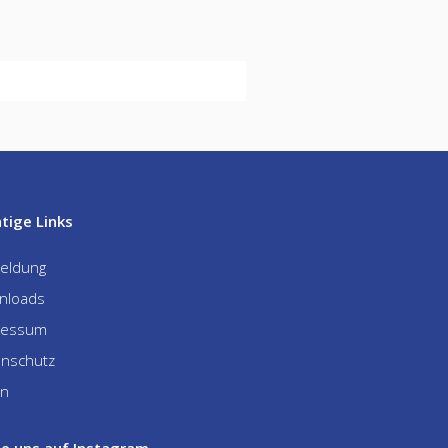
tige Links
eldung
nloads
ressum
enschutz
In