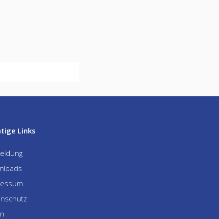
tige Links
eldung
nloads
ressum
enschutz
In